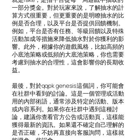
一部分獎金。對於玩家來說，了解抽水的計
算方式很重要，但更重要的是明瞭抽水的比
例是否合理，以及平台是否提供回饋機制。
例如，平台是否有任務、等級回饋以及特殊
活動加成等措施來降低抽水對於你獲利的影
響。此外，根據你的遊戲風格，比如高頻的
小底池策略或低頻的大底池策略，你也需要
考慮到抽水的合理性，這會影響你的長期收
益。
最後，對於qqpk genesis這個詞，你可能會
在社群中看到的討論。這是一個管理或活動
用的內部術語，通常涉及特定的活動、版本
或內容系列。如果你在社群中遇到這種討
論，建議你查看官方公告或活動頁，這樣能
獲得最新的資訊。如果還不確定自己理解的
是否正確，不妨再直接向客服詢問，這樣就