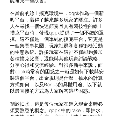
能避免一些誤會。
在當前的線上撲克環境中，qqpk作為一個新
興平台，贏得了越來越多玩家的關注。許多
人在尋找一個快速節奏且具有競技性的線上
撲克平台時，發現qqpk提供了一個不錯的選
擇。這不僅是一個單純的撲克平台，它更是
一個集賽事氛圍、玩家社群和各種衝榜活動
的生態系統。許多玩家在這裡不僅能夠參加
各種撲克比賽，還能與其他玩家討論戰略、
分享心得和交流經驗。對很多新手來說，面
對qqpk時常有的困惑之一就是如何下載與安
裝這個平台，出金規則是什麼，抽水的計算
方式如何，以及Bonus的具體用途。以下就
以最直接的方式為大家解答這些困惑。
關於抽水，這是每位玩家在進入現金桌時必
須要熟悉的概念。qqpk 中的 rake，即抽水，