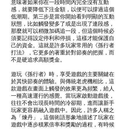
意味著如果你在一段時間內完全沒有互動
感，就要降低下注金額，以便可以撐過這個
低潮期。第三步是當你開始看到明顯的互動
狀態，比如觸發變多了或是出現了連段感，
那麼就可以稍微加碼追一段，但這個時候必
須要記得設定停利和停損，這樣才能保護自
己的資金。這就是許多玩家常用的《孫行者
打法》，它更多的著重於對節奏的把握，而
不是硬追求高額獎金。
遊玩《孫行者》時，享受遊戲的主要關鍵在
於其快節奏的體驗。與傳統老虎機相比，這
款遊戲在畫面上觸發的效果更為頻繁，給人
一種高速運行的感覺。當玩家啟動遊戲後，
往往不會出現長時間的冷卻期，進而讓新手
玩家更容易融入遊戲中。因此，許多人稱之
為「煉丹」，這個術語形象地描述了玩家在
遊戲中逐步積累倍率和獎勵的過程，有時候