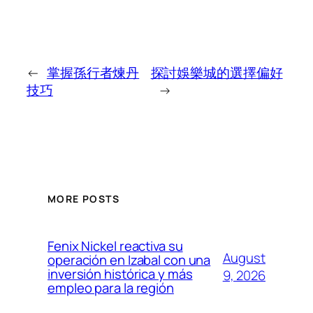
←
掌握孫行者煉丹
探討娛樂城的選擇偏好
技巧
→
MORE POSTS
Fenix Nickel reactiva su
August
operación en Izabal con una
inversión histórica y más
9, 2026
empleo para la región