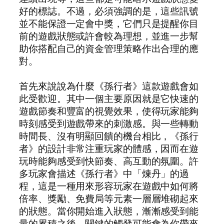
好的標誌。不過，必須強調的是，這些訊號
並不能保證一定會中獎，它們只是提醒你目
前的遊戲狀態或許會較為理想，並進一步幫
助你搭配自己的資金管理策略作出合理的應
對。
首先來說說為什麼《孫行者》這款遊戲會如
此受歡迎。其中一個主要原因就是它快速的
遊戲節奏和豐富的視覺效果，使得玩家能夠
時刻感受到遊戲帶來的刺激感。與一些轉動
時間長、沒有明顯回饋的機台相比，《孫行
者》的設計非常注重玩家的體感，因而在遊
玩時能夠感受到快節奏、高互動的氛圍。許
多玩家會描述《孫行者》中「煉丹」的過
程，這是一種用來形容玩家在遊戲中如何將
倍率、獎勵、免費局等元素一層層堆砌起來
的狀態。當你開始進入狀態，漸漸感受到能
量的累積之後，關鍵的觸發可能會為你帶來