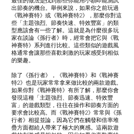
最佳的做法是找到那些你能用小額即能測試
出節奏的機台。舉例來說，如果你之前玩過
《戰神賽特》或《戰神賽特2》，那麼你對這
些「主題強烈、節奏快速、特效豐富」的類
型應該會有一些了解。這就是為什麼很多玩
家在談論《孫行者》時，經常會把它與《戰
神賽特》系列進行比較。這些類似的遊戲風
格通常會讓那些喜歡刺激的玩家感受到相似
的樂趣。
除了《孫行者》，《戰神賽特》和《戰神賽
特2》也是玩家常常拿來做比較的兩款遊戲。
如果你對《戰神賽特》有所了解，那麼你會
發現這種「主題強烈、節奏迅速、特效豐
富」的遊戲類型，往往在操作和節奏方面的
要求會比較高。而《戰神賽特2》常常與《孫
行者》相提並論，因為它們在觸發和倍率堆
疊方面都給人帶來了極大的爽感。這兩款遊