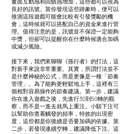
畫面互動感和回饋感增加，這些都可以視為
良好的訊號。當你發現這些跡象時，便可以
推測這段遊戲可能會比較有引發獎勵的機
會，這時候就可以搭配自己的資金來進行管
理。值得注意的是，訊號並不保證一定能夠
中獎，但卻可以提醒你在什麼時候適合加碼
或減少風險。
接下來，我們來聊聊《孫行者》的打法，這
對新手來說非常重要。其實，所謂打法並不
是什麼神秘的公式，而是更像是一種「節奏
管理」。為了能夠更輕鬆地上手，這裡有三
個相對容易操作的節奏建議。第一步，建議
你在進入遊戲之後，先進行30到50轉的觀
察，而不是一進去就馬上重注。小額下注可
以幫助你查看觸發的頻率，特效的出現密
度，這些都是你後續是否要加碼的依據。第
二步，若發現連續空轉，建議降低下注。這