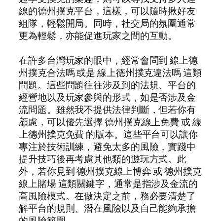
線的德州撲克平台，這樣，可以隨時揪好友
組隊，輕鬆開局。同時，社交局的氛圍通常
更為輕鬆，亦能促進玩家之間的互動。
在許多台灣玩家的眼中，經常會問到 線上德
州撲克合法嗎 或是 線上德州撲克違法嗎 這類
問題。這些問題往往涉及到的法規、平台的
經營地以及玩家參與的形式，如是否涉及金
流問題。雖然我不提供法律判斷，但若你有
顧慮，可以優先選擇 德州撲克線上免費 或 線
上德州撲克免費 的版本。這些平台可以讓你
專注於技術訓練，避免太多的風險，實踐中
提升技巧後再考慮其他類的遊玩方式。此
外，若你見到 德州撲克線上博弈 或 德州撲克
線上賭場 這類關鍵字，通常是指涉及金流的
高風險模式。在做決定之前，務必要清楚了
解平台的規則、潛在風險以及自己能夠承擔
的風險範圍。