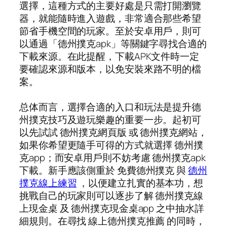
選擇，這種方式的主要好處是只需打開瀏覽
器，就能隨時進入遊戲，非常適合那些希望
節省手機空間的玩家。至於安卓用戶，則可
以通過「德州撲克apk」等關鍵字尋找合適的
下載來源。在此提醒，下載APK文件時一定
要確認來源和版本，以免安裝來路不明的檔
案。
总体而言，選擇合適的入口和玩法是提升德
州撲克技巧及遊玩樂趣的重要一步。起初可
以先試試 德州撲克網頁版 或 德州撲克網站，
如果你希望更隨手可得的方式就選擇 德州撲
克app；而安卓用戶則不妨考慮 德州撲克apk
下載。新手應該側重於 免費德州撲克 與
德州
撲克線上練習
，以便建立扎實的基本功，想
挑戰自己的玩家則可以逐步了解 德州撲克線
上現金桌 及 德州撲克現金桌app 之中抽水詳
細規則。在尋找 線上德州撲克推薦 的同時，