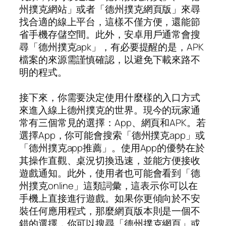
州撲克網站」或者「德州撲克網頁版」來尋
找合適的線上平台，這樣不僅方便，還能節
省手機存儲空間。此外，安卓用戶通常會搜
尋「德州撲克apk」，有必要提醒的是，APK
檔案的來源需謹慎確認，以避免下載來路不
明的程式。
接下來，你需要決定使用什麼樣的入口方式
來進入線上德州撲克的世界。現今的玩家通
常有三個常見的選擇：App、網頁和APK。若
選擇App，你可能會搜索「德州撲克app」或
「德州撲克app推薦」。使用App的優勢在於
其操作直觀、桌況切換迅速，並能方便接收
遊戲通知。此外，使用者也可能會看到「德
州撲克online」這類詞彙，這表示你可以在
手機上直接進行遊戲。如果你更傾向於不安
裝任何應用程式，那麼網頁版本則是一個不
錯的選擇，你可以搜尋「德州撲克網頁」或