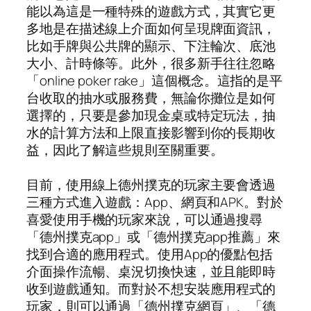
能以為這是一種特殊的遊戲方式，其實它更
多地是在描述線上介面如何呈現牌面資訊，
比如手牌與公共牌的顯示、下注輪次、底池
大小、計時條等。此外，很多新手往往忽略
「online poker rake」這個概念。這指的是平
台收取的抽水或服務費，無論你攤位是如何
選擇的，只要是參加現金桌或特定玩法，抽
水的計算方法和上限直接影響到你的長期收
益，因此了解這些規則至關重要。
目前，使用線上德州撲克的玩家主要會透過
三種方式進入遊戲：App、網頁和APK。對於
喜愛使用手機的玩家來說，可以通過搜尋
「德州撲克app」或「德州撲克app推薦」來
找到合適的應用程式。使用App的優點包括
介面操作流暢、桌況切換快速，並且能即時
收到遊戲通知。而對於不想安裝應用程式的
玩家，則可以通過「德州撲克網頁」、「德