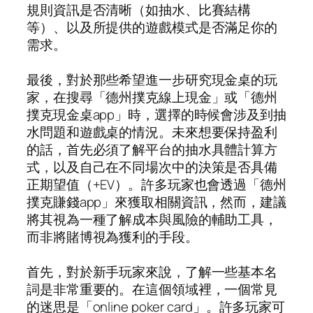
規則資訊是否清晰（如抽水、比賽結構
等）、以及所提供的遊戲模式是否滿足你的
需求。
最後，對於那些希望進一步研究現金桌的玩
家，在搜尋「德州撲克線上現金」或「德州
撲克現金桌app」時，選擇的時候會涉及到抽
水問題和遊戲桌的情況。未來想要保持盈利
的話，首先必須了解平台的抽水具體計算方
式，以及自己在不同場次中的決策是否具備
正期望值（+EV）。許多玩家也會透過「德州
撲克賺錢app」來獲取相關資訊，然而，建議
將其視為一種了解成本與風險的輔助工具，
而非將賭博視為獲利的手段。
首先，對於新手玩家來說，了解一些基本名
詞是非常重要的。在這個領域裡，一個常見
的迷思是「online poker card」。許多玩家可