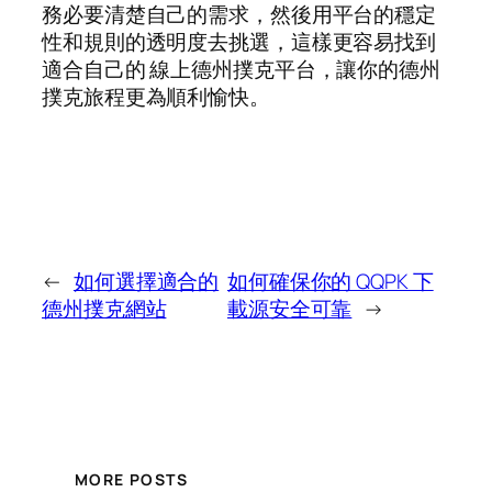
務必要清楚自己的需求，然後用平台的穩定
性和規則的透明度去挑選，這樣更容易找到
適合自己的 線上德州撲克平台，讓你的德州
撲克旅程更為順利愉快。
←
如何選擇適合的
如何確保你的 QQPK 下
德州撲克網站
載源安全可靠
→
MORE POSTS