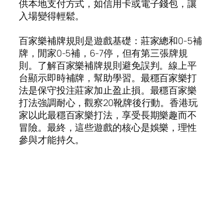
供本地支付方式，如信用卡或電子錢包，讓
入場變得輕鬆。
百家樂補牌規則是遊戲基礎：莊家總和0-5補
牌，閒家0-5補，6-7停，但有第三張牌規
則。了解百家樂補牌規則避免誤判。線上平
台顯示即時補牌，幫助學習。最穩百家樂打
法是保守投注莊家加止盈止損。最穩百家樂
打法強調耐心，觀察20靴牌後行動。香港玩
家以此最穩百家樂打法，享受長期樂趣而不
冒險。最終，這些遊戲的核心是娛樂，理性
參與才能持久。