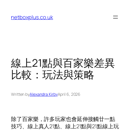
Skip
to
netboxplus.co.uk
content
線上21點與百家樂差異
比較：玩法與策略
Written by
Alexandra Kirby
April 6, 2026
除了百家樂，許多玩家也會延伸接觸廿一點
技巧、線上真人21點、線上21點與21點線上玩