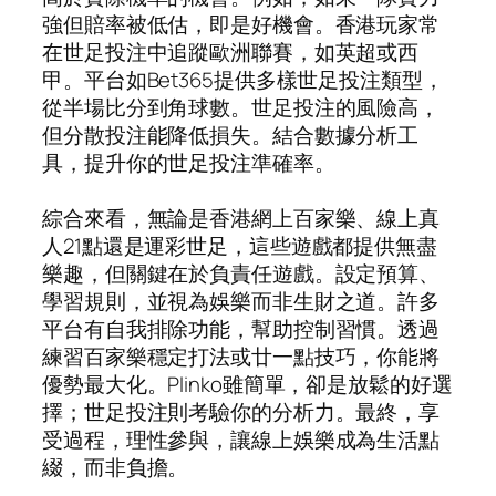
強但賠率被低估，即是好機會。香港玩家常
在世足投注中追蹤歐洲聯賽，如英超或西
甲。平台如Bet365提供多樣世足投注類型，
從半場比分到角球數。世足投注的風險高，
但分散投注能降低損失。結合數據分析工
具，提升你的世足投注準確率。
綜合來看，無論是香港網上百家樂、線上真
人21點還是運彩世足，這些遊戲都提供無盡
樂趣，但關鍵在於負責任遊戲。設定預算、
學習規則，並視為娛樂而非生財之道。許多
平台有自我排除功能，幫助控制習慣。透過
練習百家樂穩定打法或廿一點技巧，你能將
優勢最大化。Plinko雖簡單，卻是放鬆的好選
擇；世足投注則考驗你的分析力。最終，享
受過程，理性參與，讓線上娛樂成為生活點
綴，而非負擔。