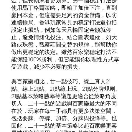
金，但長期來看更划算。另一個穩定打法是
使用馬丁格爾策略，即輸了加倍下注，直到
贏回本金，但這需要足夠的資金儲備，以防
連續輸局。香港玩家常見的穩定打法還包括
設定止損點，例如每天只輸固定金額就停
止，避免情緒化投注。結合圖表追蹤，如大
路或珠盤，觀察莊閒交替的規律，能幫助你
做出更穩定的決定。雖然百家樂穩定打法不
能保證100%勝利，但它能讓你以理性方式享
受遊戲，減少不必要的損失。
與百家樂相比，廿一點技巧、線上真人21
點、線上21點、21點線上玩、21點分牌规则、
21點基本策略勝率等議題更適合從策略角度
切入。二十一點的遊戲與百家樂最大的不同
在於，玩家在每一手都具有更多決策空間，
包括要牌、停牌、加倍、分牌與投降等。也
因此，二十一點的基本策略比起百家樂更容