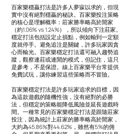
百家樂穩贏打法是許多人夢寐以求的，但現
實中沒有絕對穩贏的秘訣。百家樂投注策略
的核心是理解概率：莊家勝率略高於閒家
（約1.06% vs 1.24%），所以傾向下注莊家。
穩定打法包括設定止損點，例如輸到一定額
度就停手。避免追注是關鍵，許多玩家因貪
心而輸光。百家樂穩定打法還可融入趨勢追
蹤，觀察連莊或連閒的模式，但記住，這只
是參考，不是保證。線上百家樂平台常提供
免費試玩，讓你練習這些策略而不冒險。
百家樂穩定打法是許多玩家追求的目標，因
為這款遊戲的隨機性強，沒有絕對的必勝
法，但穩定的策略能降低風險並延長遊戲時
間。一種常見的百家樂穩定打法是跟隨莊家
投注，因為統計上莊家的勝率略高於閒家，
大約為45.86%對44.62%，雖然有5%的佣