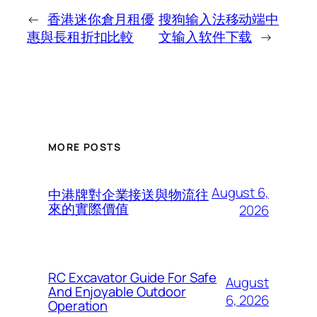
←
香港迷你倉月租優
搜狗输入法移动端中
惠與長租折扣比較
文输入软件下载
→
MORE POSTS
August 6,
中港牌對企業接送與物流往
來的實際價值
2026
RC Excavator Guide For Safe
August
And Enjoyable Outdoor
6, 2026
Operation