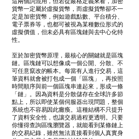
這兩個詞混用，但若從嚴格定義來看，加密
貨幣一定屬於虛擬貨幣，而虛擬貨幣卻不一
定是加密貨幣，例如遊戲點數、平台積分、
電子票券等，也都可被視為某種數位形式的
虛擬價值，但未必具有區塊鏈與去中心化特
性。
至於加密貨幣原理，最核心的關鍵就是區塊
鏈。區塊鏈可以想像成一個公開、分散、不
可任意竄改的帳本。每當有人進行交易，這
筆資料就會被打包成一個「區塊」，再按照
時間順序與前一個區塊串連起來，形成一條
「鏈」。因為資料是分散儲存在全球許多節
點上，所以即使某個伺服器出現問題，整個
系統也不容易因此癱瘓。這種結構不只提升
了資料安全性，也讓交易過程更透明。只要
你懂得查詢區塊瀏覽器，就能看到某條鏈上
的交易紀錄，雖然無法直接看到個人真實身