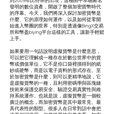
到2009年比特幣的出現，這種由中本聰匿名
發明的數位資產，開啟了整個加密貨幣時代
的序幕。今天，我們將深入探討加密貨幣是
什麼、它的原理如何運作，以及如何從零開
始進入幣圈的世界，特別是透過像BingX交易
所和幣盈biying平台這樣的工具，讓新手輕鬆
上手。
如果要用一句話說明虛擬貨幣是什麼意思，
可以把它理解成一種存在於數位世界中的貨
幣或價值單位，它不是你口袋裡摸得到的紙
鈔或硬幣，而是以電子資料的形式存在。至
於加密貨幣是什麼，則可以更精準地說，它
是虛擬貨幣的一種，且利用密碼學與區塊鏈
技術來保護交易安全、驗證交易真實性與維
持系統運作。也就是說，虛擬貨幣是一個較
廣泛的概念，而加密貨幣是其中最常見、最
具代表性的類型。很多人在日常對話中會把