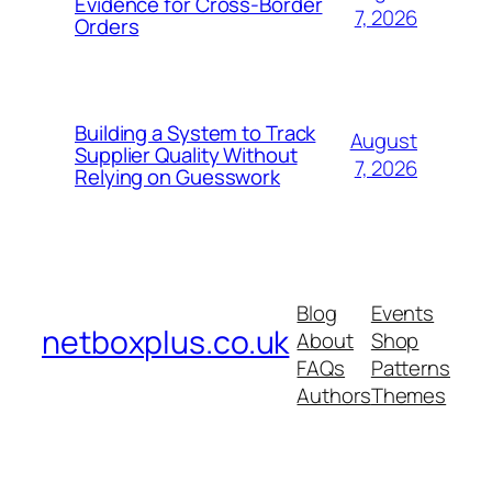
Evidence for Cross-Border
7, 2026
Orders
Building a System to Track
August
Supplier Quality Without
7, 2026
Relying on Guesswork
Blog
Events
netboxplus.co.uk
About
Shop
FAQs
Patterns
Authors
Themes