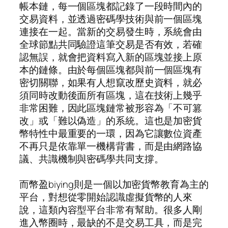
帳本鏈，每一個區塊都記錄了一段時間內的
交易資料，並透過密碼學技術與前一個區塊
連接在一起。當新的交易發生時，系統會由
全球節點共同驗證這筆交易是否有效，若確
認無誤，就會把資料寫入新的區塊並接上原
本的鏈條。由於每個區塊都與前一個區塊有
密切關聯，如果有人想竄改歷史資料，就必
須同時改動後面所有區塊，這在技術上幾乎
非常困難，因此區塊鏈常被形容為「不可篡
改」或「難以偽造」的系統。這也是加密貨
幣特性中最重要的一環，因為它讓數位資產
不再只是依靠單一機構背書，而是由網路協
議、共識機制與密碼學共同支撐。
而幣盈biying則是一個以加密貨幣教育為主的
平台，對想從零開始認識虛擬貨幣的人來
說，這類內容型平台非常有幫助。很多人剛
進入幣圈時，最缺的不是交易工具，而是完