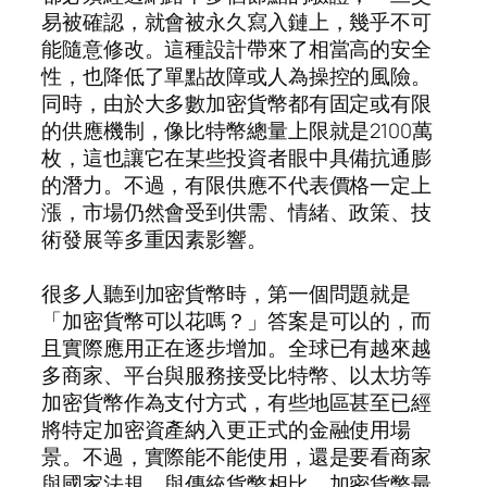
易被確認，就會被永久寫入鏈上，幾乎不可
能隨意修改。這種設計帶來了相當高的安全
性，也降低了單點故障或人為操控的風險。
同時，由於大多數加密貨幣都有固定或有限
的供應機制，像比特幣總量上限就是2100萬
枚，這也讓它在某些投資者眼中具備抗通膨
的潛力。不過，有限供應不代表價格一定上
漲，市場仍然會受到供需、情緒、政策、技
術發展等多重因素影響。
很多人聽到加密貨幣時，第一個問題就是
「加密貨幣可以花嗎？」答案是可以的，而
且實際應用正在逐步增加。全球已有越來越
多商家、平台與服務接受比特幣、以太坊等
加密貨幣作為支付方式，有些地區甚至已經
將特定加密資產納入更正式的金融使用場
景。不過，實際能不能使用，還是要看商家
與國家法規。與傳統貨幣相比，加密貨幣最