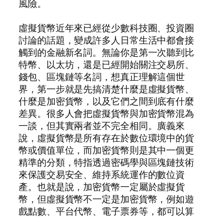
風險。
虛擬貨幣近年來已經從少數科技圈、投資圈
討論的話題，變成許多人日常生活中都會接
觸到的金融新名詞。無論你是第一次聽到比
特幣、以太坊，還是已經開始關注交易所、
錢包、區塊鏈等名詞，想真正理解這個世
界，第一步就是先搞清楚什麼是虛擬貨幣、
什麼是加密貨幣，以及它們之間到底有什麼
差異。很多人會把虛擬貨幣與加密貨幣混為
一談，但其實兩者並不完全相同。廣義來
說，虛擬貨幣是所有存在於數位環境中的貨
幣或價值單位，而加密貨幣則是其中一個更
精準的分類，特指透過密碼學與區塊鏈技術
來保護交易安全、維持系統運作的數位資
產。也就是說，加密貨幣一定屬於虛擬貨
幣，但虛擬貨幣不一定是加密貨幣，例如遊
戲點數、平台代幣、電子票券等，都可以算