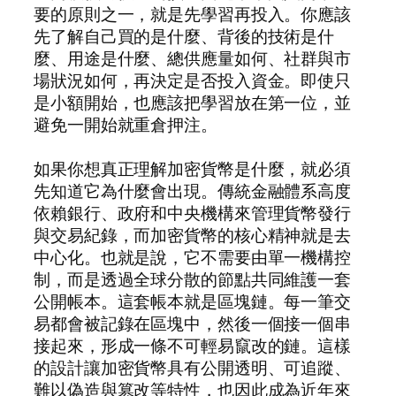
要的原則之一，就是先學習再投入。你應該
先了解自己買的是什麼、背後的技術是什
麼、用途是什麼、總供應量如何、社群與市
場狀況如何，再決定是否投入資金。即使只
是小額開始，也應該把學習放在第一位，並
避免一開始就重倉押注。
如果你想真正理解加密貨幣是什麼，就必須
先知道它為什麼會出現。傳統金融體系高度
依賴銀行、政府和中央機構來管理貨幣發行
與交易紀錄，而加密貨幣的核心精神就是去
中心化。也就是說，它不需要由單一機構控
制，而是透過全球分散的節點共同維護一套
公開帳本。這套帳本就是區塊鏈。每一筆交
易都會被記錄在區塊中，然後一個接一個串
接起來，形成一條不可輕易竄改的鏈。這樣
的設計讓加密貨幣具有公開透明、可追蹤、
難以偽造與篡改等特性，也因此成為近年來