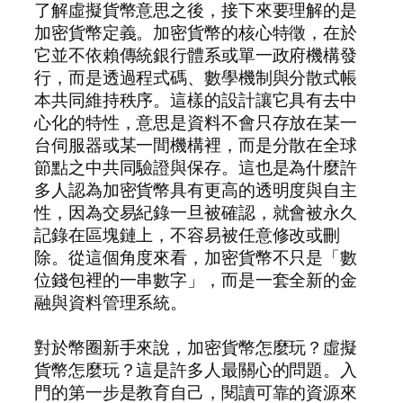
了解虛擬貨幣意思之後，接下來要理解的是
加密貨幣定義。加密貨幣的核心特徵，在於
它並不依賴傳統銀行體系或單一政府機構發
行，而是透過程式碼、數學機制與分散式帳
本共同維持秩序。這樣的設計讓它具有去中
心化的特性，意思是資料不會只存放在某一
台伺服器或某一間機構裡，而是分散在全球
節點之中共同驗證與保存。這也是為什麼許
多人認為加密貨幣具有更高的透明度與自主
性，因為交易紀錄一旦被確認，就會被永久
記錄在區塊鏈上，不容易被任意修改或刪
除。從這個角度來看，加密貨幣不只是「數
位錢包裡的一串數字」，而是一套全新的金
融與資料管理系統。
對於幣圈新手來說，加密貨幣怎麼玩？虛擬
貨幣怎麼玩？這是許多人最關心的問題。入
門的第一步是教育自己，閱讀可靠的資源來