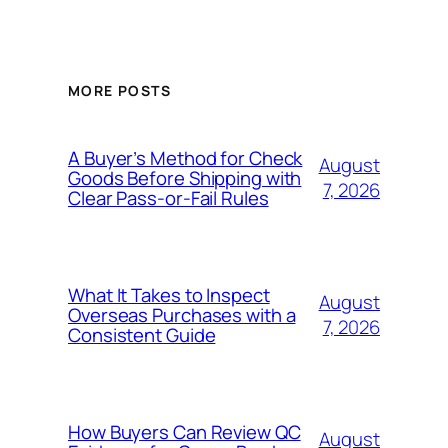
MORE POSTS
A Buyer’s Method for Check
August
Goods Before Shipping with
7, 2026
Clear Pass-or-Fail Rules
What It Takes to Inspect
August
Overseas Purchases with a
7, 2026
Consistent Guide
How Buyers Can Review QC
August