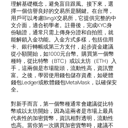
理解基礎概念，避免盲目跟風。接下來，選
擇一個信譽良好的交易所是關鍵。在台灣，
用戶可以考慮BingX交易所，它提供完整的中
文介面，適合初學者。註冊後，完成KYC身
份驗證，通常只需上傳身分證和自拍照，就
能解鎖入金功能。入金方式多樣，包括信用
卡、銀行轉帳或第三方支付，起步資金建議
從小額開始，如1000元台幣。購買第一個幣
種時，從比特幣（BTC）或以太坊（ETH）入
手，這兩個是市場龍頭，流動性高，資訊豐
富。之後，學習使用錢包儲存資產，如硬體
錢包Ledger或軟體錢包MetaMask，以確保安
全。
對新手而言，第一個幣種通常會建議從比特
幣或以太坊開始，因為這兩者是市場上最具
代表性的加密貨幣，資訊相對透明，流動性
也高。當你第一次購買加密貨幣時，建議不