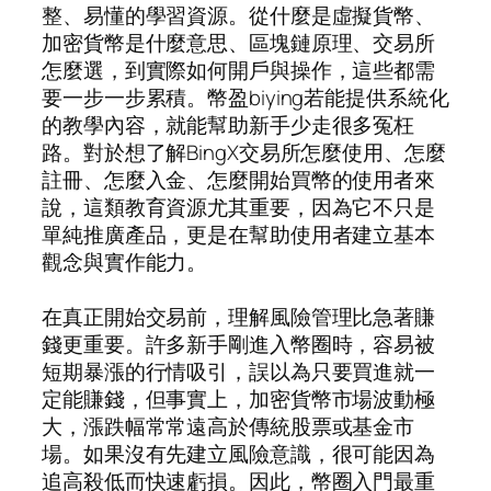
整、易懂的學習資源。從什麼是虛擬貨幣、
加密貨幣是什麼意思、區塊鏈原理、交易所
怎麼選，到實際如何開戶與操作，這些都需
要一步一步累積。幣盈biying若能提供系統化
的教學內容，就能幫助新手少走很多冤枉
路。對於想了解BingX交易所怎麼使用、怎麼
註冊、怎麼入金、怎麼開始買幣的使用者來
說，這類教育資源尤其重要，因為它不只是
單純推廣產品，更是在幫助使用者建立基本
觀念與實作能力。
在真正開始交易前，理解風險管理比急著賺
錢更重要。許多新手剛進入幣圈時，容易被
短期暴漲的行情吸引，誤以為只要買進就一
定能賺錢，但事實上，加密貨幣市場波動極
大，漲跌幅常常遠高於傳統股票或基金市
場。如果沒有先建立風險意識，很可能因為
追高殺低而快速虧損。因此，幣圈入門最重