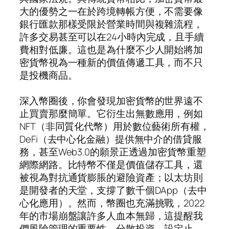
大的優勢之一在於跨境轉帳方便，不需要像
銀行匯款那樣受限於營業時間與複雜流程，
許多交易甚至可以在24小時內完成，且手續
費相對低廉。這也是為什麼不少人開始將加
密貨幣視為一種新的價值傳遞工具，而不只
是投機商品。
深入幣圈後，你會發現加密貨幣的世界遠不
止買賣那麼簡單。它衍生出無數應用，例如
NFT（非同質化代幣）用於數位藝術所有權，
DeFi（去中心化金融）提供無中介的借貸服
務，甚至Web3.0的願景正透過加密貨幣重塑
網際網路。比特幣不僅是價值儲存工具，還
被視為對抗通貨膨脹的避險資產；以太坊則
是開發者的天堂，支撐了數千個DApp（去中
心化應用）。然而，幣圈也充滿挑戰，2022
年的市場崩盤讓許多人血本無歸，這提醒我
們風險管理的重要性。分散投資、設定止