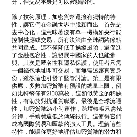
分，但交易本身是可以被驗證的。
除了技術原理，加密貨幣還擁有獨特的特
性，讓它們在金融世界中脫穎而出。首先是
去中心化，這意味著沒有單一機構如央行能
控制供應或交易，所有決策由全球網路節點
共同達成。這不僅降低了操縱風險，還促進
了金融包容性，讓發展中國家的人也能參
與。其次是匿名性和隱私保護，使用者只需
一個錢包地址即可交易，而無需透露真實身
份，雖然這也引發了監管討論。第三是有限
供應，多數加密貨幣有預設的總量上限，例
如比特幣僅有2100萬枚，這類似黃金的稀缺
性，有助於對抗通貨膨脹。最後是全球流通
性，加密貨幣24小時運作，跨境轉帳只需幾
分鐘，手續費遠低於傳統銀行。這使得它們
成為國際貿易和匯款的強大工具。理解這些
特性，能讓你更好地評估加密貨幣的潛力和