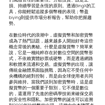
損、持續學習是永恆的原則。透過BingX的工
具，你能輕鬆追蹤多個幣種的表現；幣盈
biying則提供市場分析報告，幫助你把握趨
勢。
在數位時代的浪潮中，虛擬貨幣和加密貨幣
成為了熱門話題，越來越多人開始好奇這些
概念背後的奧秘。什麼是虛擬貨幣？簡單來
說，它是一種純粹存在於數位空間的貨幣形
式，不依賴實體鈔票或硬幣，而是透過網路
和軟體來流通和交易。虛擬貨幣的出現，讓
傳統金融體系面臨挑戰，因為它不受任何中
央機構的絕對控制，而是由全球使用者共同
參與維持。當我們談到加密貨幣時，這是虛
擬貨幣的一個重要子類別，它不僅是數位
的，還運用了先進的密碼學技術來確保交易
的安全性和隱私。加密貨幣的誕生可以追溯