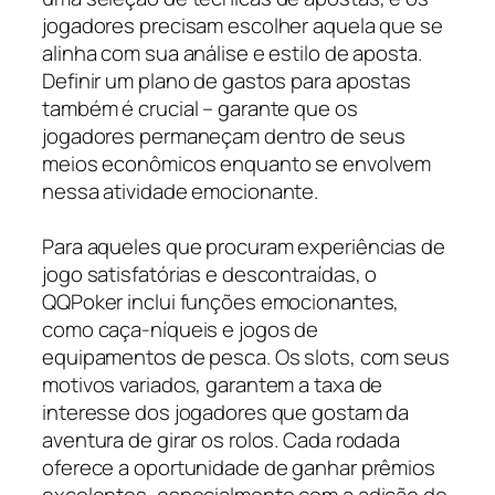
jogadores precisam escolher aquela que se
alinha com sua análise e estilo de aposta.
Definir um plano de gastos para apostas
também é crucial – garante que os
jogadores permaneçam dentro de seus
meios econômicos enquanto se envolvem
nessa atividade emocionante.
Para aqueles que procuram experiências de
jogo satisfatórias e descontraídas, o
QQPoker inclui funções emocionantes,
como caça-níqueis e jogos de
equipamentos de pesca. Os slots, com seus
motivos variados, garantem a taxa de
interesse dos jogadores que gostam da
aventura de girar os rolos. Cada rodada
oferece a oportunidade de ganhar prêmios
excelentes, especialmente com a adição de