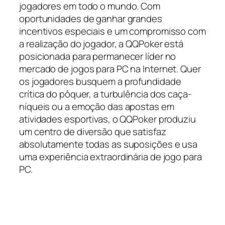
jogadores em todo o mundo. Com
oportunidades de ganhar grandes
incentivos especiais e um compromisso com
a realização do jogador, a QQPoker está
posicionada para permanecer líder no
mercado de jogos para PC na Internet. Quer
os jogadores busquem a profundidade
crítica do pôquer, a turbulência dos caça-
níqueis ou a emoção das apostas em
atividades esportivas, o QQPoker produziu
um centro de diversão que satisfaz
absolutamente todas as suposições e usa
uma experiência extraordinária de jogo para
PC.