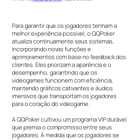
Para garantir que os jogadores tenham a
melhor experiência possível, o QQPoker
atualiza continuamente seus sistemas,
incorporando novas funções e
aprimoramentos com base no feedback dos
clientes. Eles priorizam a aparência e o
desempenho, garantindo que os
videogames funcionem com eficiência,
mantendo gráficos cativantes e áudios
imersivos que transportam os jogadores
para o coração do videogame.
A QQPoker cultivou um programa VIP durável
que premia o compromisso entre seus
jogadores. À medida que os jogadores se