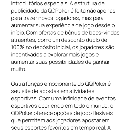
introdutórios especiais. A estrutura de
publicidade da QQPoker é feita não apenas
para trazer novos jogadores, mas para
aumentar sua experiência de jogo desde o
início. Com ofertas de bônus de boas-vindas
atraentes, como um desconto duplo de
100% no depósito inicial, os jogadores são
incentivados a explorar mais jogos e
aumentar suas possibilidades de ganhar
muito.
Outra função emocionante do QQPoker é
seu site de apostas em atividades
esportivas. Com uma infinidade de eventos
esportivos ocorrendo em todo o mundo, o
QQPoker oferece opções de jogo flexíveis
que permitem aos jogadores apostar em
seus esportes favoritos em tempo real. A