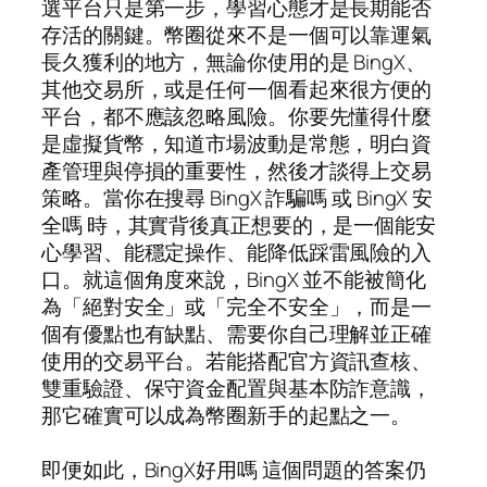
選平台只是第一步，學習心態才是長期能否
存活的關鍵。幣圈從來不是一個可以靠運氣
長久獲利的地方，無論你使用的是 BingX、
其他交易所，或是任何一個看起來很方便的
平台，都不應該忽略風險。你要先懂得什麼
是虛擬貨幣，知道市場波動是常態，明白資
產管理與停損的重要性，然後才談得上交易
策略。當你在搜尋 BingX 詐騙嗎 或 BingX 安
全嗎 時，其實背後真正想要的，是一個能安
心學習、能穩定操作、能降低踩雷風險的入
口。就這個角度來說，BingX 並不能被簡化
為「絕對安全」或「完全不安全」，而是一
個有優點也有缺點、需要你自己理解並正確
使用的交易平台。若能搭配官方資訊查核、
雙重驗證、保守資金配置與基本防詐意識，
那它確實可以成為幣圈新手的起點之一。
即便如此，BingX好用嗎 這個問題的答案仍