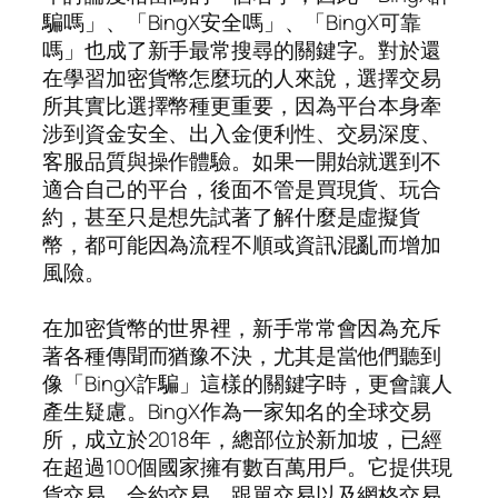
騙嗎」、「BingX安全嗎」、「BingX可靠
嗎」也成了新手最常搜尋的關鍵字。對於還
在學習加密貨幣怎麼玩的人來說，選擇交易
所其實比選擇幣種更重要，因為平台本身牽
涉到資金安全、出入金便利性、交易深度、
客服品質與操作體驗。如果一開始就選到不
適合自己的平台，後面不管是買現貨、玩合
約，甚至只是想先試著了解什麼是虛擬貨
幣，都可能因為流程不順或資訊混亂而增加
風險。
在加密貨幣的世界裡，新手常常會因為充斥
著各種傳聞而猶豫不決，尤其是當他們聽到
像「BingX詐騙」這樣的關鍵字時，更會讓人
產生疑慮。BingX作為一家知名的全球交易
所，成立於2018年，總部位於新加坡，已經
在超過100個國家擁有數百萬用戶。它提供現
貨交易、合約交易、跟單交易以及網格交易