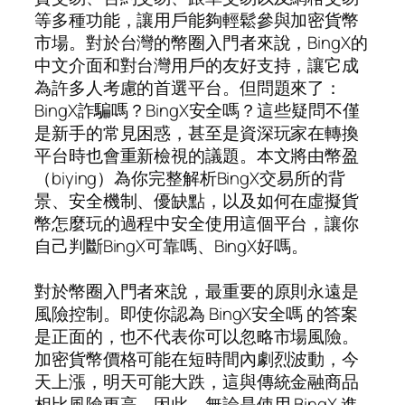
等多種功能，讓用戶能夠輕鬆參與加密貨幣
市場。對於台灣的幣圈入門者來說，BingX的
中文介面和對台灣用戶的友好支持，讓它成
為許多人考慮的首選平台。但問題來了：
BingX詐騙嗎？BingX安全嗎？這些疑問不僅
是新手的常見困惑，甚至是資深玩家在轉換
平台時也會重新檢視的議題。本文將由幣盈
（biying）為你完整解析BingX交易所的背
景、安全機制、優缺點，以及如何在虛擬貨
幣怎麼玩的過程中安全使用這個平台，讓你
自己判斷BingX可靠嗎、BingX好嗎。
對於幣圈入門者來說，最重要的原則永遠是
風險控制。即使你認為 BingX安全嗎 的答案
是正面的，也不代表你可以忽略市場風險。
加密貨幣價格可能在短時間內劇烈波動，今
天上漲，明天可能大跌，這與傳統金融商品
相比風險更高。因此，無論是使用 BingX 進