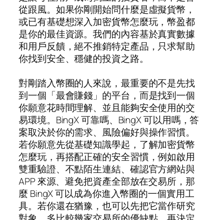
從跟風。如果你剛開始問什麼是虛擬貨幣，
或已有基礎想深入加密貨幣怎麼玩，幣盈都
是你的最佳資源。我們的內容基於真實數據
和用戶反饋，絕不推銷特定產品，只求幫助
你找到安全、穩健的投資之路。
對剛踏入幣圈的人來說，最重要的不是先找
到一個「最會賺錢」的平台，而是找到一個
你願意花時間理解、並且能夠安全使用的交
易環境。BingX 可靠嗎、BingX 可以用嗎，答
案取決於你的需求、風險偏好與操作習慣。
若你願意先從基礎知識學起，了解加密貨幣
怎麼玩，再搭配正確的安全習慣，例如啟用
雙重驗證、不點陌生連結、確認官方網站與
APP 來源、避免把資產全部放在交易所，那
麼 BingX 可以成為你進入幣圈的一個實用工
具。若你還在猶豫，也可以先把它當作研究
對象，多比較幾家交易所的優缺點，再決定