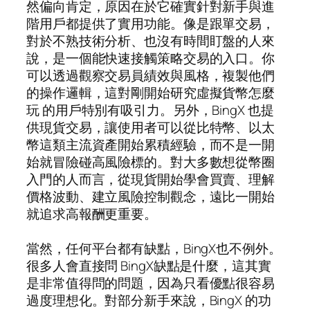
然偏向肯定，原因在於它確實針對新手與進
階用戶都提供了實用功能。像是跟單交易，
對於不熟技術分析、也沒有時間盯盤的人來
說，是一個能快速接觸策略交易的入口。你
可以透過觀察交易員績效與風格，複製他們
的操作邏輯，這對剛開始研究虛擬貨幣怎麼
玩 的用戶特別有吸引力。另外，BingX 也提
供現貨交易，讓使用者可以從比特幣、以太
幣這類主流資產開始累積經驗，而不是一開
始就冒險碰高風險標的。對大多數想從幣圈
入門的人而言，從現貨開始學會買賣、理解
價格波動、建立風險控制觀念，遠比一開始
就追求高報酬更重要。
當然，任何平台都有缺點，BingX也不例外。
很多人會直接問 BingX缺點是什麼，這其實
是非常值得問的問題，因為只看優點很容易
過度理想化。對部分新手來說，BingX 的功