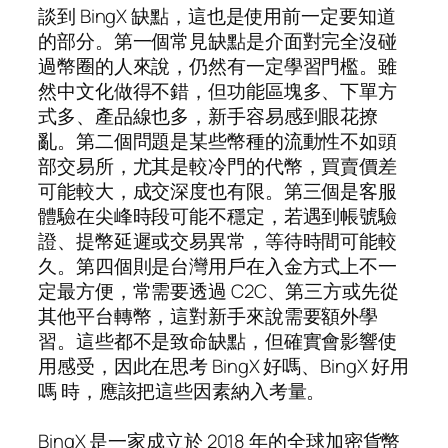
談到 BingX 缺點，這也是使用前一定要知道
的部分。第一個常見缺點是介面對完全沒碰
過幣圈的人來說，仍然有一定學習門檻。雖
然中文化做得不錯，但功能區塊多、下單方
式多、產品線也多，新手容易感到眼花撩
亂。第二個問題是某些幣種的流動性不如頭
部交易所，尤其是較冷門的代幣，買賣價差
可能較大，成交深度也有限。第三個是客服
體驗在尖峰時段可能不穩定，若遇到帳號驗
證、提幣延遲或交易異常，等待時間可能較
久。第四個則是台灣用戶在入金方式上不一
定最方便，常需要透過 C2C、第三方或先從
其他平台轉幣，這對新手來說需要額外學
習。這些都不是致命缺點，但確實會影響使
用感受，因此在思考 BingX 好嗎、BingX 好用
嗎 時，應該把這些因素納入考量。
BingX 是一家成立於 2018 年的全球加密貨幣