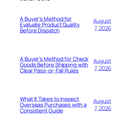
A Buyer’s Method for
August
Evaluate Product Quality
7, 2026
Before Dispatch
A Buyer’s Method for Check
August
Goods Before Shipping with
7, 2026
Clear Pass-or-Fail Rules
What It Takes to Inspect
August
Overseas Purchases with a
7, 2026
Consistent Guide