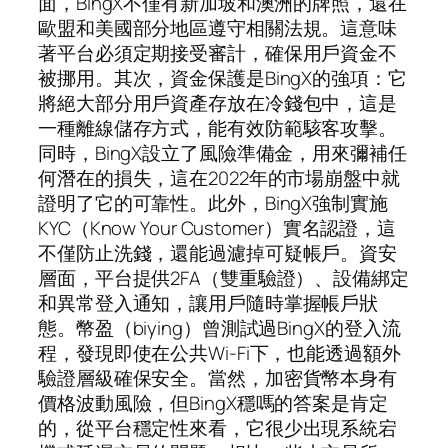
面，BingX不僅有新加坡和澳洲的牌照，還在
歐盟和美國部分地區遵守相關法規。這意味
著平台必須定期接受審計，確保用戶資金不
被挪用。其次，資金保護是BingX的強項：它
將絕大部分用戶資產存放在冷錢包中，這是
一種離線儲存方式，能有效防範駭客攻擊。
同時，BingX設立了風險準備金，用來彌補任
何潛在的損失，這在2022年的市場崩盤中就
證明了它的可靠性。此外，BingX強制實施
KYC（Know Your Customer）實名認證，這
不僅防止洗錢，還能過濾掉可疑帳戶。資安
層面，平台提供2FA（雙重驗證）、設備綁定
和異常登入通知，讓用戶隨時掌握帳戶狀
態。幣盈（biying）曾測試過BingX的登入流
程，發現即使在公共Wi-Fi下，也能透過額外
驗證層級確保安全。當然，加密貨幣本身有
價格波動風險，但BingX穩嗎的答案是肯定
的，從平台穩定性來看，它很少出現系統宕