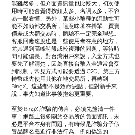
能雖然多，但介面資訊量也比較大，初次使
用時可能會覺得按鈕太多、名詞太多，不容
易一眼看懂。另外，某些小幣種的流動性可
能不如頭部交易所，這意味著在掛單、買賣
價差或大額交易時，體驗不一定完全理想。
客服回應速度也是一些使用者在意的地方，
尤其遇到高峰時段或較複雜的問題，等待時
間可能偏長。對台灣用戶來說，入金方式也
要先了解清楚，因為直接台幣入金通常會受
到限制，常見方式可能要透過 C2C、第三方
轉幣或先使用其他在地交易所，再轉到
BingX。這些都不是致命缺點，但對新手來
說，事先知道比事後抱怨更重要。
至於 BingX 詐騙 的傳言，必須先釐清一件
事：網路上很多關於交易所的負面資訊，未
必是平台本身有問題，有時候是詐騙分子假
冒品牌名義進行非法行為。例如偽造的