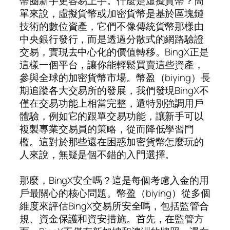
幣圈新手更容易上手。什麼是虛擬貨幣？簡
單來說，虛擬貨幣或加密貨幣是基於區塊鏈
技術的數位資產，它們不像傳統貨幣那樣由
中央銀行發行，而是透過分散式的網路驗證
交易，實現去中心化的價值轉移。BingX正是
這樣一個平台，讓你能輕鬆買賣這些資產，
參與全球的加密貨幣市場。幣盈（biying）長
期追蹤各大交易所的發展，我們發現BingX不
僅在交易功能上相當完整，還特別強調用戶
體驗，例如它的跟單交易功能，讓新手可以
複製專業交易員的策略，從而降低學習門
檻。這對於那些還在困惑加密貨幣怎麼玩的
人來說，無疑是個不錯的入門選擇。
那麼，BingX安全嗎？這是每個考慮入金的用
戶最關心的核心問題。幣盈（biying）從多個
維度來評估BingX交易所安全嗎，包括監管合
規、資金保護和資安措施。首先，在監管方