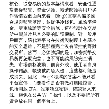
核心。從交易所的基本架構來看，安全性通
常要從監管、資金保護、帳號防護與用戶操
作習慣四個面向來看。BingX 宣稱具備多國
合規與監管基礎，並提供冷錢包、風險準備
金、雙重驗證等安全措施，這些設計在交易
所中屬於常見且必要的防護機制。對一般用
戶而言，這代表平台在技術與制度上有基本
的安全思維，不是那種完全沒有管控的野雞
交易所。然而，必須強調的是，加密貨幣交
易所再怎麼完善，也不可能讓風險完全消
失。市場價格波動、個資外洩、使用者自身
操作錯誤、帳號被釣魚入侵，這些都可能造
成損失。因此，BingX 穩嗎的答案不能只看
平台宣傳，而要看你是否有做好風險控管，
包括開啟 2FA、設定獨立密碼、確認登入來
源、避免在公共 Wi-Fi 操作，以及不要把所有
資金放在同一個平台上。