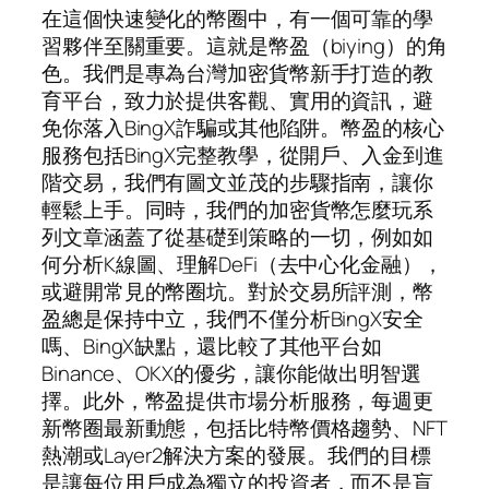
在這個快速變化的幣圈中，有一個可靠的學
習夥伴至關重要。這就是幣盈（biying）的角
色。我們是專為台灣加密貨幣新手打造的教
育平台，致力於提供客觀、實用的資訊，避
免你落入BingX詐騙或其他陷阱。幣盈的核心
服務包括BingX完整教學，從開戶、入金到進
階交易，我們有圖文並茂的步驟指南，讓你
輕鬆上手。同時，我們的加密貨幣怎麼玩系
列文章涵蓋了從基礎到策略的一切，例如如
何分析K線圖、理解DeFi（去中心化金融），
或避開常見的幣圈坑。對於交易所評測，幣
盈總是保持中立，我們不僅分析BingX安全
嗎、BingX缺點，還比較了其他平台如
Binance、OKX的優劣，讓你能做出明智選
擇。此外，幣盈提供市場分析服務，每週更
新幣圈最新動態，包括比特幣價格趨勢、NFT
熱潮或Layer2解決方案的發展。我們的目標
是讓每位用戶成為獨立的投資者，而不是盲