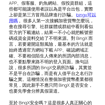
APP、假客服、釣魚網站、假投資群組，這
些都可能讓使用者誤以為是平台出包，實際
上卻是第三方冒用品牌進行詐騙。
bingx可以
用嗎
。很多人第一次接觸加密貨幣怎麼玩，
會在搜尋引擎、社群媒體或群組中看到看似
官方的下載連結，結果一不小心就把帳號密
碼或資金資料交給了不明來源。對 BingX 而
言，若要避開這類風險，最基本的方法就是
始終透過官方網站下載 APP、確認網域正
確、不要相信陌生人傳來的所謂內部消息，
也不要點擊來路不明的登入頁面。換句話
說，很多所謂的 BingX交易所詐騙，其實並
不是平台在詐騙，而是有人借平台之名行詐
騙之實。這種情況在整個加密貨幣產業都很
常見，因此新手不應只問 BingX 是否安全，
也要先學會分辨真假渠道。
至於 BingX安全嗎？這是很多人真正關心的