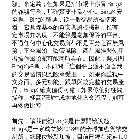
騙」來定義；但如果是指市場上假冒 BingX
的詐騙行為，那確實要非常小心。BingX 安
全嗎、BingX 穩嗎，從一般交易所標準來
看，它具備基本的資安與風控機制，也有一
定市場知名度，不能算是毫無保障的平台。
不過任何中心化交易所都不是百分之百無風
險，平台風險、監管風險、產品風險與使用
者操作風險都可能同時存在。因此，與其問
BingX 好嗎，不如問「這個平台適不適合我
的交易習慣與風險承受度」。如果你重視中
文介面、多元功能、跟單與較完整的交易產
品，BingX 確實值得考慮；如果你偏好極簡
操作、極高流動性或本地化入金流程，則可
再多做比較。
首先，讓我們從BingX是什麼開始說起。
BingX是一家成立於2018年的全球加密貨幣交
易所，總部位於新加坡，目前已經在超過100