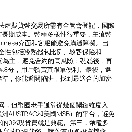
法虛擬貨幣交易所需有金管會登記，國際
節省長期成本。幣種多樣性很重要，主流幣
 Chinese介面和客服能避免溝通障礙。出
全性包括冷熱錢包比例、駭客保險和
貨為主，避免合約的高風險；熟悉後，再
分4.8分，用戶讚賞其跟單便利。最後，選
些標準，你能避開陷阱，找到最適合的加密
異，但幣圈老手通常從幾個關鍵維度入
AUSTRAC和美國MSB）的平台，避免
X的0%現貨費就是典範。第三，幣種多
兴的DeFi代幣，讓你有更多投資機會。