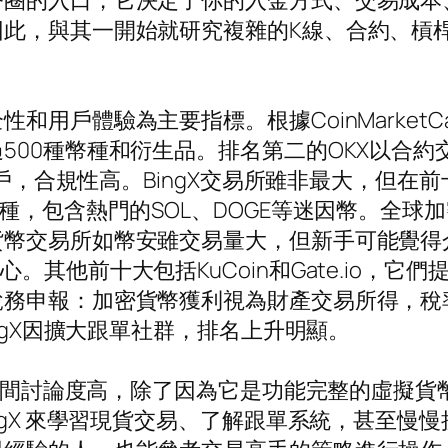
幣圈的入口，它決定了你的入金方式、交易成本
因此，與其一開始就研究複雜的K線、合約、槓
和用戶體驗為主要指標。根據CoinMarket
00種幣種和衍生品。排名第二的OKX以合約交易
國用戶，合規性高。BingX交易所雖非最大，但
種，包含熱門的SOL、DOGE等迷因幣。全
幣交易所如幣安雖交易量大，但新手可能覺得介面
亞洲用戶心。其他前十大包括KuCoin和Gate.io，
務申報：加密貨幣獲利視為財產交易所得，稅
ngX因擴大跟單社群，排名上升明顯。
門者之間討論度高，除了因為它是功能完整的虛擬
gX 來學習現貨交易、了解跟單系統，甚至慢慢接