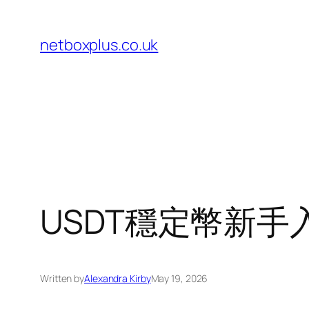
Skip
to
netboxplus.co.uk
content
USDT穩定幣新
Written by
Alexandra Kirby
May 19, 2026