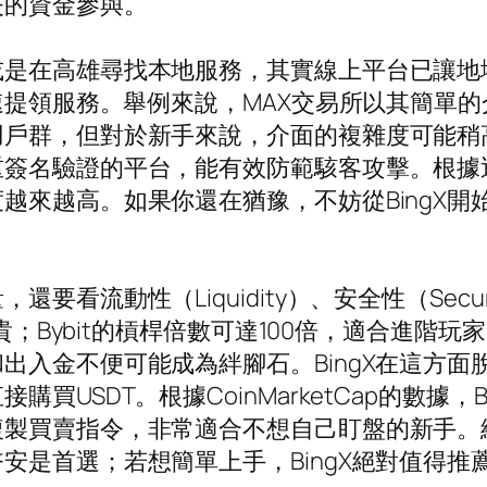
失的資金參與。
或是在高雄尋找本地服務，其實線上平台已讓地
快速提領服務。舉例來說，MAX交易所以其簡單
用戶群，但對於新手來說，介面的複雜度可能稍
重簽名驗證的平台，能有效防範駭客攻擊。根據
越來越高。如果你還在猶豫，不妨從BingX
看流動性（Liquidity）、安全性（Secur
較貴；Bybit的槓桿倍數可達100倍，適合進
出入金不便可能成為絆腳石。BingX在這方
買USDT。根據CoinMarketCap的數據
複製買賣指令，非常適合不想自己盯盤的新手。
安是首選；若想簡單上手，BingX絕對值得推