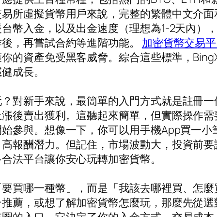
易所虛擬貨幣用戶來說，完整的繁體中文介面和
台幣入金，以及出金速度（理想為1-2天內）
作後，再嘗試合約等進階功能。
加密貨幣交易平
你的資產免受黑客威脅。綜合這些標準，Bin
穩健成長。
玩？對新手來說，最簡單的入門方式就是註冊一
上漲後賣出獲利。這聽起來簡單，但實際操作需
始參與。想像一下，你可以用手機App買一小
：高報酬潛力。但記住，市場波動大，投資前要
多合法平台讓你安心玩轉加密貨幣。
「要買哪一種幣」，而是「我該去哪裡買、怎麼
台推薦，或想了解加密貨幣怎麼玩，那麼先從選